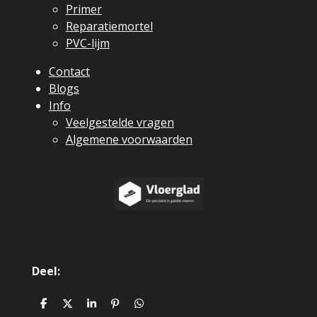
Primer
Reparatiemortel
PVC-lijm
Contact
Blogs
Info
Veelgestelde vragen
Algemene voorwaarden
Deel:
D
D
S
P
D