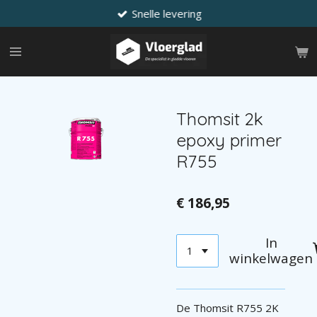
Snelle levering
Ga
direct
naar
de
hoofdinhoud
Thomsit 2k
epoxy primer
R755
€ 186,95
In
winkelwagen
De Thomsit R755 2K