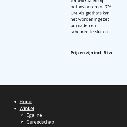
tot 6% CM en bij
betonvloeren tot 7%
CM. Als giethars kan
het worden ingezet
om naden en
scheuren te sluiten.
Prijzen zijn incl. Btw
Home
Winkel
Egaline
Gereedschap