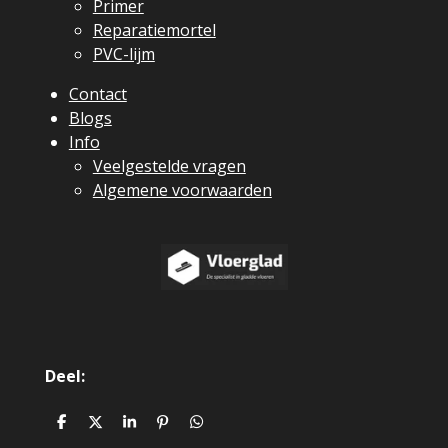
Primer
Reparatiemortel
PVC-lijm
Contact
Blogs
Info
Veelgestelde vragen
Algemene voorwaarden
Deel:
D
D
S
P
D
e
e
h
i
e